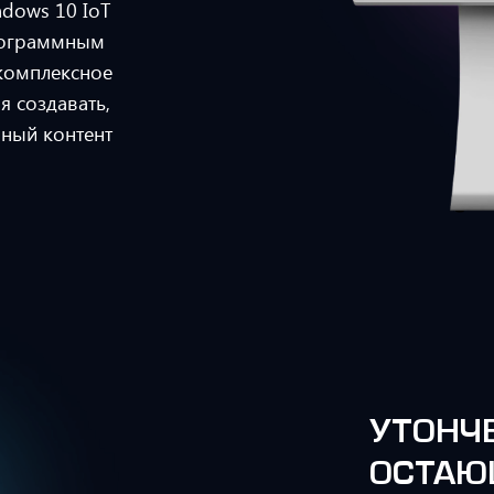
dows 10 IoT
рограммным
комплексное
я создавать,
мный контент
УТОНЧ
ОСТАЮ